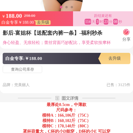
188.00
298.00
距结束还有
￥
114
天
3
时
23
分
06
秒
白金专享￥188.00
去升级
影后-富姐杯【送配套内裤一条】-福利秒杀
分享
身心轻盈、无痕轻松；蕾丝背面巧妙配比，享受柔软按摩杯
白金专享:￥188.00
去升级
查询公司库存
品牌：兜美丽人
已售：3125件
最厚处0.5cm，中薄款
尺码参考：
模特A：166,106斤（75C）
模特B：160,102斤（75C）
模特C：170,140斤（80C）
罩杯容量大，C杯的小D能穿，D杯的小E 可以穿