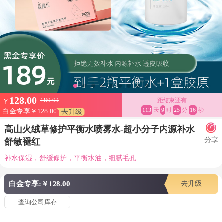
128.00
180.00
距结束还有
￥
113
天
9
时
25
分
14
秒
白金专享￥128.00
去升级
高山火绒草修护平衡水喷雾水-超小分子内源补水
分享
舒敏褪红
补水保湿，舒缓修护，平衡水油，细腻毛孔
白金专享:￥128.00
去升级
查询公司库存