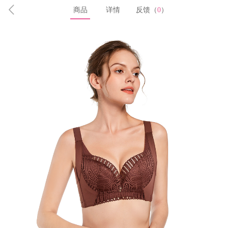
商品
详情
反馈（
0
）