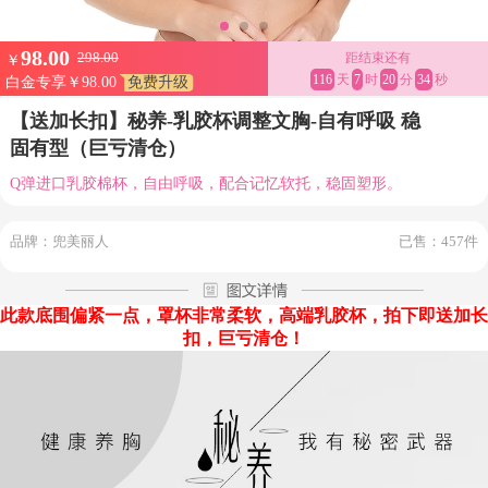
98.00
298.00
距结束还有
￥
116
天
7
时
20
分
33
秒
白金专享￥98.00
免费升级
【送加长扣】秘养-乳胶杯调整文胸-自有呼吸 稳
固有型（巨亏清仓）
Q弹进口乳胶棉杯，自由呼吸，配合记忆软托，稳固塑形。
品牌：兜美丽人
已售：457件
此款底围偏紧一点，罩杯非常柔软，高端乳胶杯，拍下即送加长
扣，巨亏清仓！