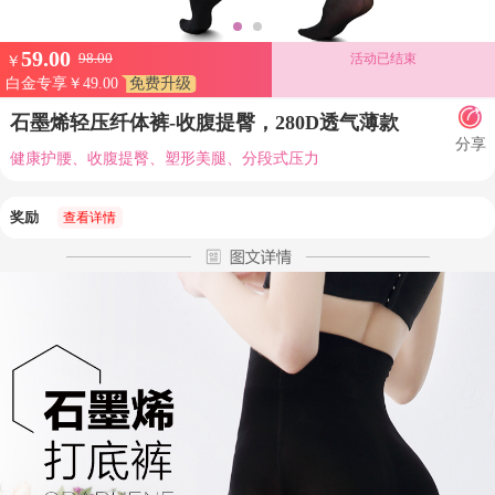
59.00
98.00
活动已结束
￥
白金专享￥49.00
免费升级
石墨烯轻压纤体裤-收腹提臀，280D透气薄款
分享
健康护腰、收腹提臀、塑形美腿、分段式压力
奖励
查看详情