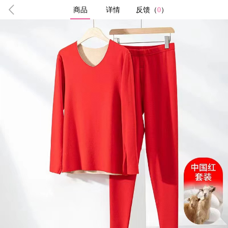
商品
详情
反馈（
0
）