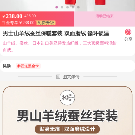
238.00
436.00
活动已结束
￥
白金专享￥238.00
免费升级
男士山羊绒蚕丝保暖套装-双面磨绒 循环锁温
分享
山羊绒、蚕丝、日本进口美亚碧发热纤维，三大顶级面料混纺
而成。
奖励
参团送黑金卡