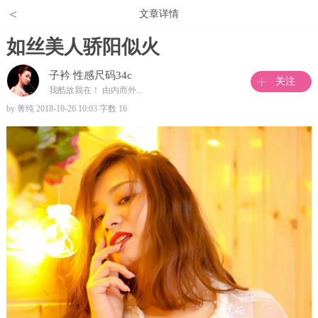
<
文章详情
如丝美人骄阳似火
子衿 性感尺码34c
关注
我酷故我在！ 由内而外...
by 菁纯 2018-10-26 10:03 字数 16