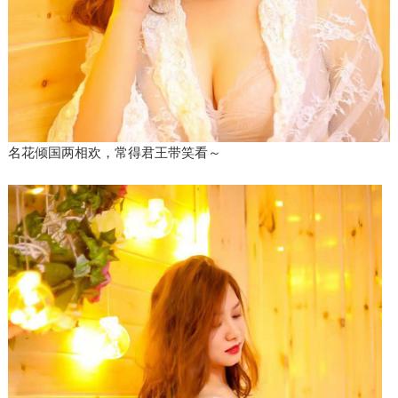
名花倾国两相欢，常得君王带笑看～