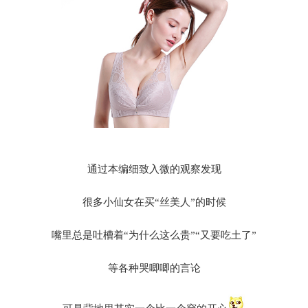
通过本编细致入微的观察发现
很多小仙女在买“丝美人”的时候
嘴里总是吐槽着“为什么这么贵”“又要吃土了”
等各种哭唧唧的言论