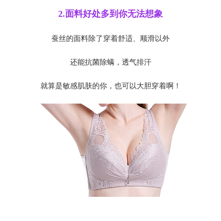
2.面料好处多到你无法想象
蚕丝的面料除了穿着舒适、顺滑以外
还能抗菌除螨，透气排汗
就算是敏感肌肤的你，也可以大胆穿着啊！