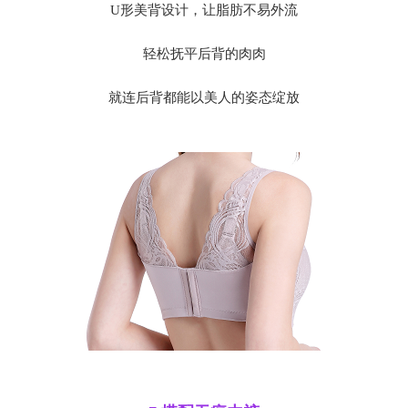
U形美背设计，让脂肪不易外流
轻松抚平后背的肉肉
就连后背都能以美人的姿态绽放