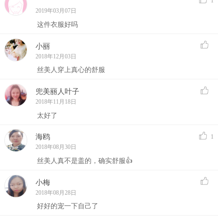
1
2019年03月07日
这件衣服好吗
小丽
2018年12月03日
丝美人穿上真心的舒服
兜美丽人叶子
2018年11月18日
太好了
海鸥
1
2018年08月30日
丝美人真不是盖的，确实舒服👍
小梅
2018年08月28日
好好的宠一下自己了