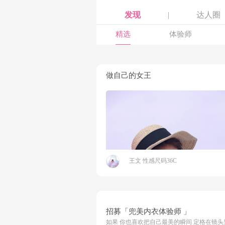
发现
|
达人圈
精选
体验师
做自己的女王
王文 性感尺码36C
招募「兜美内衣体验师 」
如果 你也喜欢把自己最美的瞬间 定格在镜头里 将