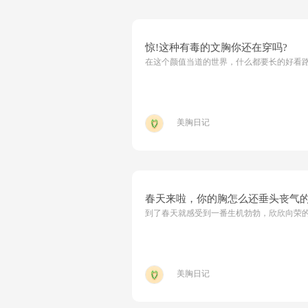
惊!这种有毒的文胸你还在穿吗?
在这个颜值当道的世界，什么都要长的好看路子才
美胸日记
春天来啦，你的胸怎么还垂头丧气的
到了春天就感受到一番生机勃勃，欣欣向荣的景象
美胸日记