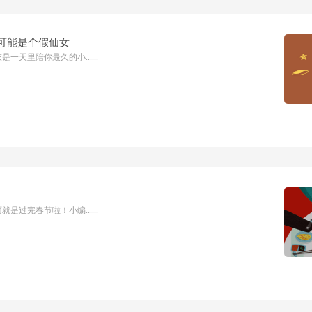
可能是个假仙女
天里陪你最久的小......
过完春节啦！小编......